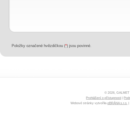
Položky označené hvězdičkou (
*
) jsou povinné.
© 2026, GALMET s
Prohlášení o přístupnosti
|
Podm
Webové stránky vytvořila
eBRÁNA s.r.o.
|