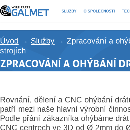
SLUŽBY
O SPOLEČNOSTI
TEC
Úvod
Služby
Zpracování a ohý
strojích
ZPRACOVÁNÍ A OHÝBÁNÍ DR
Rovnání, dělení a CNC ohýbání drát
patří mezi naše hlavní výrobní činnos
Podle přání zákazníka ohýbáme drát
CNC centrech ve 3D od Ø 2mm do 