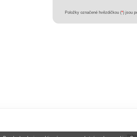
Položky označené hvězdičkou (
*
) jsou p
Webové