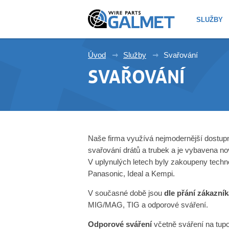
SLUŽBY
Úvod
Služby
Svařování
SVAŘOVÁNÍ
Naše firma využívá nejmodernější dostupn
svařování drátů a trubek a je vybavena no
V uplynulých letech byly zakoupeny techn
Panasonic, Ideal a Kempi.
V současné době jsou
dle přání zákazník
MIG/MAG, TIG a odporové sváření.
Odporové sváření
včetně sváření na tupo