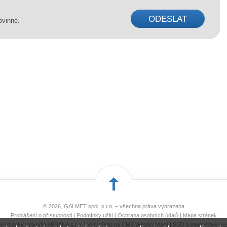
ovinné.
© 2026, GALMET spol. s r.o. – všechna práva vyhrazena
Prohlášení o přístupnosti
|
Podmínky užití
|
Ochrana osobních údajů
|
Mapa stránek
 stránky vytvořila
eBRÁNA s.r.o.
| Vytvořeno na
CMS WebArchitect
|
SEO a internetový ma