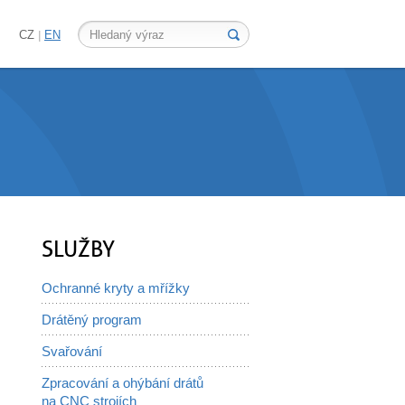
CZ
EN
SLUŽBY
Ochranné kryty a mřížky
Drátěný program
Svařování
Zpracování a ohýbání drátů
na CNC strojích