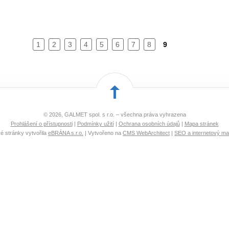
1
2
3
4
5
6
7
8
9
© 2026, GALMET spol. s r.o. – všechna práva vyhrazena
Prohlášení o přístupnosti
|
Podmínky užití
|
Ochrana osobních údajů
|
Mapa stránek
 stránky vytvořila
eBRÁNA s.r.o.
| Vytvořeno na
CMS WebArchitect
|
SEO a internetový ma